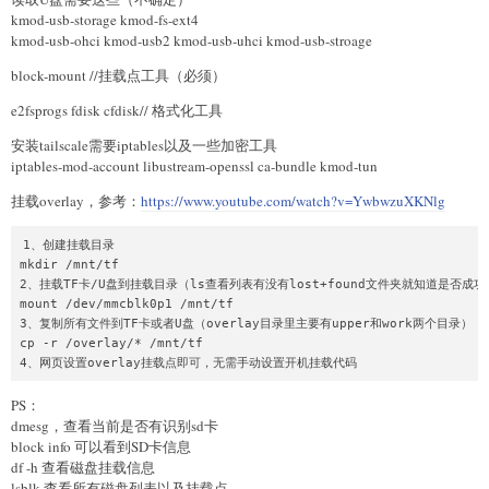
kmod-usb-storage kmod-fs-ext4
kmod-usb-ohci kmod-usb2 kmod-usb-uhci kmod-usb-stroage
block-mount //挂载点工具（必须）
e2fsprogs fdisk cfdisk// 格式化工具
安装tailscale需要iptables以及一些加密工具
iptables-mod-account libustream-openssl ca-bundle kmod-tun
挂载overlay，参考：
https://www.youtube.com/watch?v=YwbwzuXKNlg
1、创建挂载目录

mkdir /mnt/tf

2、挂载TF卡/U盘到挂载目录（ls查看列表有没有lost+found文件夹就知道是否成功）
mount /dev/mmcblk0p1 /mnt/tf

3、复制所有文件到TF卡或者U盘（overlay目录里主要有upper和work两个目录）

cp -r /overlay/* /mnt/tf

PS：
dmesg，查看当前是否有识别sd卡
block info 可以看到SD卡信息
df -h 查看磁盘挂载信息
lsblk 查看所有磁盘列表以及挂载点