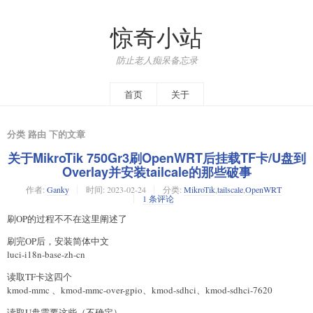
惊奇小站
防止老人痴呆备忘录
首页
关于
分类 路由 下的文章
关于MikroTik 750Gr3刷OpenWRT后挂载TF卡/U盘到
Overlay并安装tailcale的那些破事
作者:
Ganky
时间:
2023-02-24
分类:
MikroTik
,
tailscale
,
OpenWRT
1 条评论
刷OP的过程不不在这里阐述了
刷完OP后，安装简体中文
luci-i18n-base-zh-cn
读取TF卡这四个
kmod-mmc 、kmod-mmc-over-gpio、kmod-sdhci、kmod-sdhci-7620
读取U盘需要这些（不确定）