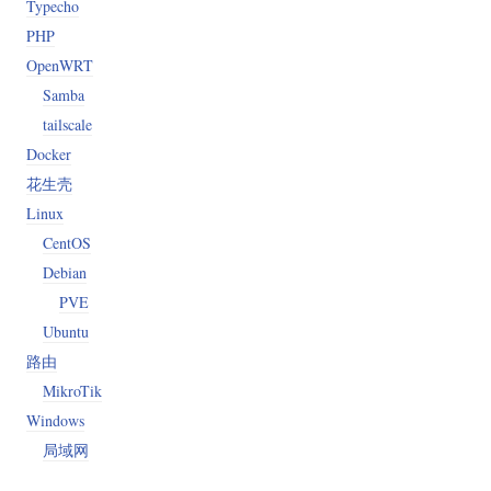
Typecho
PHP
OpenWRT
Samba
tailscale
Docker
花生壳
Linux
CentOS
Debian
PVE
Ubuntu
路由
MikroTik
Windows
局域网