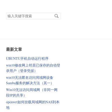
搜
索
关
键
字
最新文章
UBUNTU开机自动运行程序
win10修改网上邻居已保存的自动登
录用户（登录凭据）
win10无法匿名访问局域网设备
Samba服务的解决方法（其一）
Win10无法访问局域网（非同一网
段IP的共享）
openwrt如何挂载局域网的NAS到本
地