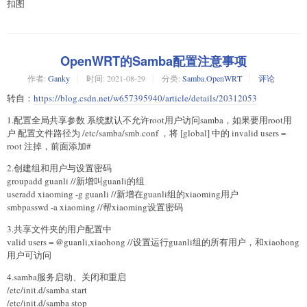
扣图
OpenWRT的Samba配置注意事项
作者:
Ganky
时间:
2021-08-29
分类:
Samba
,
OpenWRT
评论
转自：
https://blog.csdn.net/w657395940/article/details/20312053
1.配置全局共享参数 系统默认不允许root用户访问samba，如果要用root用
户 配置文件路径为 /etc/samba/smb.conf ，将 [global] 中的 invalid users =
root 注掉，前面添加#
2.创建组和用户与设置密码
groupadd guanli //新增叫guanli的组
useradd xiaoming -g guanli //新增在guanli组的xiaoming用户
smbpasswd -a xiaoming //帮xiaoming设置密码
3.共享文件夹的用户配置中
valid users = @guanli,xiaohong //设置运行guanli组的所有用户，和xiaohong
用户可访问
4.samba服务启动、关闭和重启
/etc/init.d/samba start
/etc/init.d/samba stop