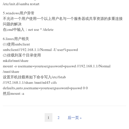
/etc/init.d/samba restart
5.windows用户异常
不允许一个用户使用一个以上用户名与一个服务器或共享资源的多重连接
问题的解决
在cmd中输入：net use * /delete
6.linux用户相关
(1)使用smbclient
smbclient//192.168.1.1/Normal -U user%passwd
(2)挂载到某个目录使用
mkdir/mnt/share
mount -o username=youruser,password=passwd //192.168.1.1/Normal
/mnt/share
设置开机挂载将如下命令写入/etc/fstab
//192.168.1.1/share /mnt/ml45 cifs
defaults,auto,username=youruser,password=passwd 0 0
然后mount -a
1
2
后一页 »