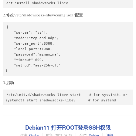
2.修改"/etc/shadowsocks-libev/config.json"配置
{

    "server":["::"],

    "mode":"tcp_and_udp",

    "server_port":8388,

    "local_port":1080,

    "password":"mimamima",

    "timeout":600,

    "method":"aes-256-cfb"

3.启动
/etc/init.d/shadowsocks-libev start    # for sysvinit, or

systemctl start shadowsocks-libev      # for systemd
Debian11 打开ROOT登录SSH权限
作者:
Ganky
时间:
2021-08-29
分类:
Debian
评论